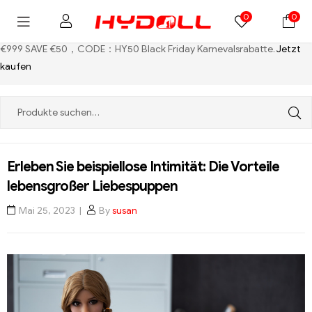
0
0
€999 SAVE €50，CODE：HY50
Black Friday Karnevalsrabatte.
Jetzt
kaufen
Erleben Sie beispiellose Intimität: Die Vorteile
lebensgroßer Liebespuppen
Mai 25, 2023
By
susan