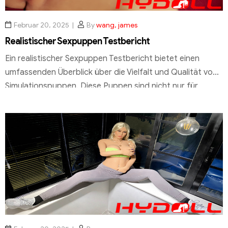
Februar 20, 2025
By
wang, james
Realistischer Sexpuppen Testbericht
Ein realistischer Sexpuppen Testbericht bietet einen
umfassenden Überblick über die Vielfalt und Qualität von
Simulationspuppen. Diese Puppen sind nicht nur für
private Zwecke geeignet, sondern finden auch im Bereich
des Trainings und der Simulation Anwendung. Ob als
Unterstützung in medizinischen Schulungen oder zur
Darstellung realistischer Szenarien – die Möglichkeiten
sind vielfältig. Im Mittelpunkt dieses Testberichts […]