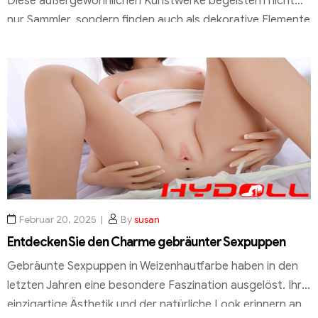
Diese außergewöhnlichen Kunstwerke begeistern nicht
nur Sammler, sondern finden auch als dekorative Elemente
in Wohnräumen Ihren Platz. Was diese Puppen so
einzigartig macht, ist die Kombination aus hochwertigen
Materialien und detailgetreuer Verarbeitung. Jede
„Reborn Baby“-Puppe ist ein Meisterwerk, das den
Betrachter mit ihrer realitätsnahen Ästhetik begeistert.
Hersteller wie […]
Februar 20, 2025
By
susan
Entdecken Sie den Charme gebräunter Sexpuppen
Gebräunte Sexpuppen in Weizenhautfarbe haben in den
letzten Jahren eine besondere Faszination ausgelöst. Ihre
einzigartige Ästhetik und der natürliche Look erinnern an