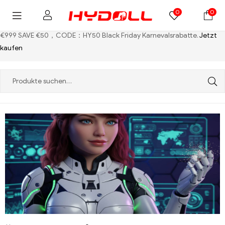
0
0
€999 SAVE €50，CODE：HY50
Black Friday Karnevalsrabatte.
Jetzt
kaufen