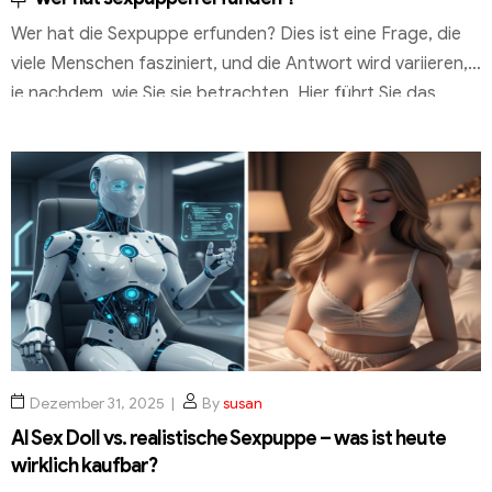
Wer hat die Sexpuppe erfunden? Dies ist eine Frage, die
viele Menschen fasziniert, und die Antwort wird variieren,
je nachdem, wie Sie sie betrachten. Hier führt Sie das
Team von HYDOLL.DE durch die Geschichte der
Sexpuppen, wie sie sich im Laufe der Zeit entwickelt
haben und wie sie sich in Zukunft verändern werden. Wir
lernen […]
Dezember 31, 2025
By
susan
AI Sex Doll vs. realistische Sexpuppe – was ist heute
wirklich kaufbar?