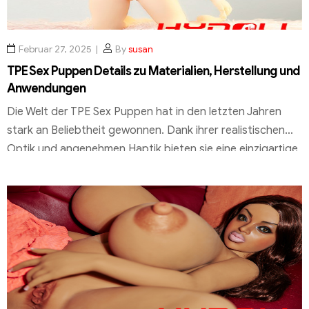
Februar 27, 2025
By
susan
TPE Sex Puppen Details zu Materialien, Herstellung und
Anwendungen
Die Welt der TPE Sex Puppen hat in den letzten Jahren
stark an Beliebtheit gewonnen. Dank ihrer realistischen
Optik und angenehmen Haptik bieten sie eine einzigartige
Alternative zu herkömmlichen Sexspielzeugen. Doch was
genau macht diese Puppen so besonders? Die Abkürzung
TPE steht für Thermoplastisches Elastomer, ein Material,
das sich durch seine Weichheit und Flexibilität
auszeichnet. […]