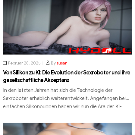
Als spezialisierter Anbieter von Sexpuppen und anderen
Kommunikationslösungen, bietet Hydoll.de nicht nur
innovative Technologien, sondern auch einen […]
Februar 28, 2025
By
susan
Von Silikon zu KI: Die Evolution der Sexroboter und ihre
gesellschaftliche Akzeptanz
In den letzten Jahren hat sich die Technologie der
Sexroboter erheblich weiterentwickelt. Angefangen bei
einfachen Silikonpuppen haben wir nun die Ära der KI-
gesteuerten Modelle erreicht, die nicht nur realistisch
aussehen, sondern auch auf individuelle Bedürfnisse
reagieren können. Diese Evolution wirft zentrale Fragen