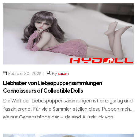
sowohl emotionale als auch sinnliche Momente
ermöglicht. Marken wie housedoll® stehen für
hochwertige Qualität und ein innovatives Konzept, das die
Grenzen zwischen Realität und Fantasie verschwimmen
lässt. Jede […]
Februar 20, 2025
By
susan
Liebhaber von Liebespuppensammlungen
Connoisseurs of Collectible Dolls
Die Welt der Liebespuppensammlungen ist einzigartig und
faszinierend. Für viele Sammler stellen diese Puppen mehr
als nur Gegenstände dar – sie sind Ausdruck von
Emotionen, Kunst und Intimität. Historische
Entwicklungen und kulturelle Hintergründe haben diese