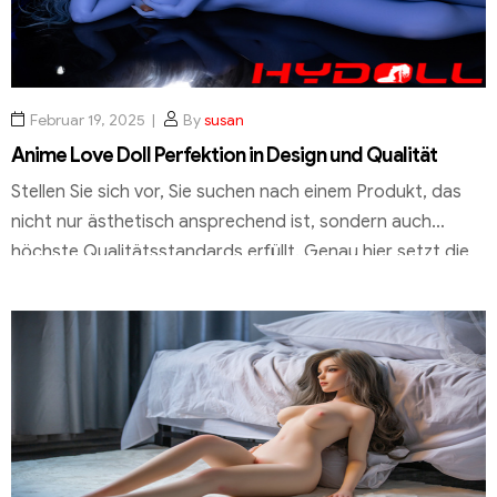
Februar 19, 2025
By
susan
Anime Love Doll Perfektion in Design und Qualität
Stellen Sie sich vor, Sie suchen nach einem Produkt, das
nicht nur ästhetisch ansprechend ist, sondern auch
höchste Qualitätsstandards erfüllt. Genau hier setzt die
anime sex doll von HYDOLL.DE an. Mit ihrem exquisiten
Design und der präzisen Verarbeitung hebt sie sich
deutlich von herkömmlichen Modellen ab. Was diese
Puppe besonders macht, ist ihre Detailtreue. Jedes […]