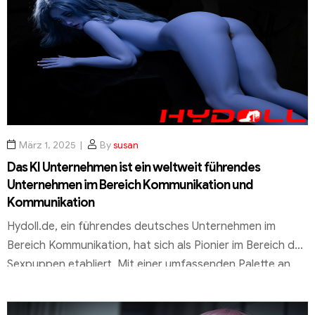
Vorteile beider Materialien sowie wichtige
Vergleichskriterien, Kosten und gesundheitsbezogene
Aspekte. Ziel der Sexpuppe Beratung ist es, Ihnen dabei
zu helfen, […]
März 1, 2025
By
susan
Das KI Unternehmen ist ein weltweit führendes
Unternehmen im Bereich Kommunikation und
Kommunikation
Hydoll.de, ein führendes deutsches Unternehmen im
Bereich Kommunikation, hat sich als Pionier im Bereich der
Sexpuppen etabliert. Mit einer umfassenden Palette an
Produkten, darunter die beliebte Kategorie der Anime Sex
Doll, setzt das Unternehmen Maßstäbe in der Branche.