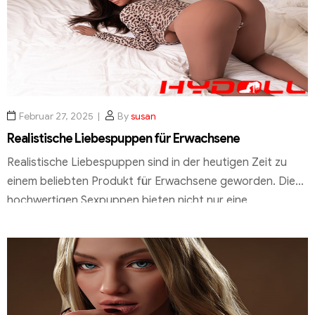
Vorreiter in diesem Bereich und bieten eine […]
Februar 27, 2025
By
susan
Realistische Liebespuppen für Erwachsene
Realistische Liebespuppen sind in der heutigen Zeit zu
einem beliebten Produkt für Erwachsene geworden. Diese
hochwertigen Sexpuppen bieten nicht nur eine
lebensechte Optik, sondern auch eine außergewöhnliche
Haptik, die ein intensives Stimulationserlebnis ermöglicht.
Bei hydoll.de finden Sie ein umfangreiches Sortiment an
Liebespuppen, die durch ihre Premiumqualität und
Authentizität überzeugen. Die lebensechten Details und
die Verwendung […]