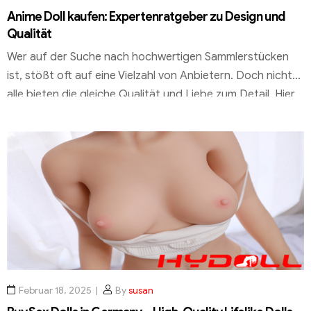
Anime Doll kaufen: Expertenratgeber zu Design und
Qualität
Wer auf der Suche nach hochwertigen Sammlerstücken
ist, stößt oft auf eine Vielzahl von Anbietern. Doch nicht
alle bieten die gleiche Qualität und Liebe zum Detail. Hier
kommt HYDOLL.DE ins Spiel, ein Anbieter, der sich durch
exzellente Standards und einzigartige Designs
auszeichnet. Bei HYDOLL.DE steht die Qualität im
Mittelpunkt. Jedes Produkt durchläuft strenge Kontrollen,
um […]
Februar 18, 2025
By
susan