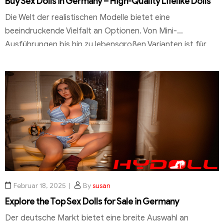
Buy Sex Dolls in Germany – High-Quality Lifelike Dolls
Die Welt der realistischen Modelle bietet eine
beeindruckende Vielfalt an Optionen. Von Mini-
Ausführungen bis hin zu lebensgroßen Varianten ist für
jeden Geschmack etwas dabei. Hersteller wie WM-Dolls,
JY-Doll und Reality Doll setzen dabei auf langjährige
Erfahrung und strenge Qualitätsstandards. Die
verwendeten Materialien, wie TPE und Silikon, garantieren
nicht nur eine authentische Optik, sondern auch eine […]
Februar 18, 2025
By
susan
Explore the Top Sex Dolls for Sale in Germany
Der deutsche Markt bietet eine breite Auswahl an