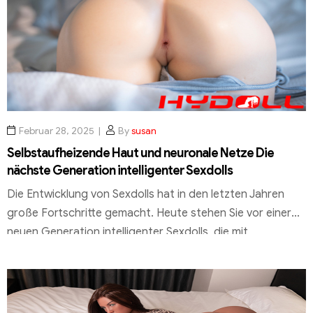
zur gesellschaftlichen Akzeptanz dieser Technologien auf
und beleuchtet ihren Einfluss auf die sexuelle […]
Februar 28, 2025
By
susan
Selbstaufheizende Haut und neuronale Netze Die
nächste Generation intelligenter Sexdolls
Die Entwicklung von Sexdolls hat in den letzten Jahren
große Fortschritte gemacht. Heute stehen Sie vor einer
neuen Generation intelligenter Sexdolls, die mit
selbstaufheizender Haut und neuronalen Netzen
ausgestattet sind. Diese Technologie ermöglicht es, eine
realistischere und persönlichere Erfahrung mit einer
Sexpuppe zu haben. Unternehmen wie hydoll.de sind