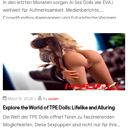
In den letzten Monaten sorgen AI Sex Dolls wie EVA.i
weltweit für Aufmerksamkeit. Medienberichte,
Crowdfunding-Kampagnen und futuristische Visionen
wecken große Erwartungen – besonders bei Nutzern, die
sich emotionale Nähe, Interaktion und technologische
Innovation wünschen. Doch nach dem ersten Hype stellt
sich für viele eine entscheidende Frage:Was davon ist
heute tatsächlich kaufbar – und was bleibt […]
März 12, 2025
By
susan
Explore the World of TPE Dolls: Lifelike and Alluring
Die Welt der TPE Dolls öffnet Türen zu faszinierenden
Möglichkeiten. Diese Sexpuppen sind nicht nur für ihre