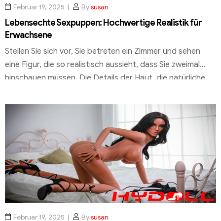
Februar 19, 2025
By
susan
Lebensechte Sexpuppen: Hochwertige Realistik für
Erwachsene
Stellen Sie sich vor, Sie betreten ein Zimmer und sehen
eine Figur, die so realistisch aussieht, dass Sie zweimal
hinschauen müssen. Die Details der Haut, die natürliche
Haltung und die sanften Gesichtszüge lassen kaum einen
Unterschied zu einem echten Menschen erkennen. Dies ist
das Ergebnis modernster Technologie und höchster
handwerklicher Kunstfertigkeit. Heute bieten Hersteller
wie […]
Februar 19, 2025
By
susan