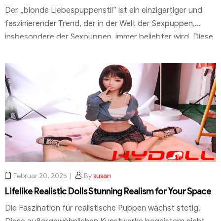
Der „blonde Liebespuppenstil“ ist ein einzigartiger und
faszinierender Trend, der in der Welt der Sexpuppen,
insbesondere der Sexpuppen, immer beliebter wird. Diese
Stilrichtung kombiniert europäische Schönheitsideale mit
einer atemberaubenden Ästhetik, die sich in großen
Brüsten, harmonischen Proportionen und einem
natürlichen Aussehen widerspiegelt. Hochwertige
Materialien wie TPE und Silikon sorgen für eine realistische
und ansprechende Oberfläche. […]
Februar 20, 2025
By
susan
Lifelike Realistic Dolls Stunning Realism for Your Space
Die Faszination für realistische Puppen wächst stetig.