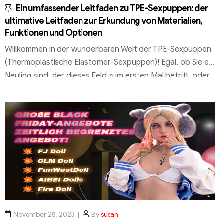
Ein umfassender Leitfaden zu TPE-Sexpuppen: der
ultimative Leitfaden zur Erkundung von Materialien,
Funktionen und Optionen
Willkommen in der wunderbaren Welt der TPE-Sexpuppen
(Thermoplastische Elastomer-Sexpuppen)! Egal, ob Sie ein
Neuling sind, der dieses Feld zum ersten Mal betritt, oder
ein erfahrener Enthusiast, der nach einem verbesserten
Erlebnis sucht, dieser umfassende Leitfaden wird Ihnen
den wesentlichen Charme der TPE-Sexpuppen offenbaren
– von den Materialeigenschaften über die personalisierten
Optionen bis hin zu Pflegetipps, […]
November 25, 2023
By
susan