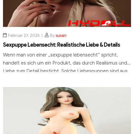
Februar 27, 2025
By
susan
Sexpuppe Lebensecht: Realistische Liebe & Details
Wenn man von einer „sexpuppe lebensecht“ spricht,
handelt es sich um ein Produkt, das durch Realismus und
Liebe zum Detail besticht. Solche Liebespuppen sind aus
hochwertigen Materialien gefertigt und bieten ein
authentisches Erlebnis, das an eine „real doll“ erinnert. Die
Qualität und die detailgetreue Verarbeitung sind
entscheidend für das Gefühl der Lebensechtheit.
Hersteller wie hydoll.de […]