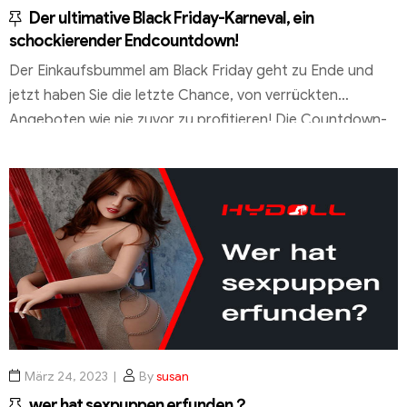
Der ultimative Black Friday-Karneval, ein
schockierender Endcountdown!
Der Einkaufsbummel am Black Friday geht zu Ende und
jetzt haben Sie die letzte Chance, von verrückten
Angeboten wie nie zuvor zu profitieren! Die Countdown-
Uhr tickt und es bleiben nur noch wenige Tage, bis die
Spannung aufblüht. Lassen Sie sich diesen ultimativen
Moment nicht entgehen, der Ihr Einkaufserlebnis
revolutionieren wird! Top Produkt, wahnsinniger
Preisnachlass! Der […]
März 24, 2023
By
susan
wer hat sexpuppen erfunden？