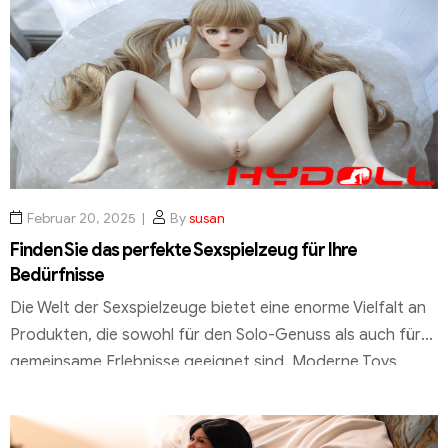
Leidenschaft geprägt und sie zu dem gemacht, was sie
heute sind. Mit der Zeit haben sich die Puppen von
einfachen […]
Februar 20, 2025
By
susan
Finden Sie das perfekte Sexspielzeug für Ihre
Bedürfnisse
Die Welt der Sexspielzeuge bietet eine enorme Vielfalt an
Produkten, die sowohl für den Solo-Genuss als auch für
gemeinsame Erlebnisse geeignet sind. Moderne Toys
zeichnen sich durch innovative Funktionen und
hochwertige Materialien aus, die nicht nur Lust, sondern
auch Selbstbefriedigung fördern. Bei der Auswahl eines