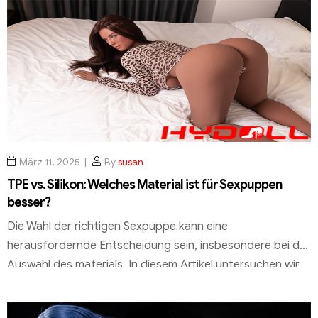
verwendet wird, um ein realistisches Berührungserlebnis
zu bieten. Wir werden die anatomischen Details dieser
faszinierenden Produkte untersuchen, um den Lesern ein
umfassendes Verständnis der […]
März 11, 2025
By
susan
TPE vs. Silikon: Welches Material ist für Sexpuppen
besser?
Die Wahl der richtigen Sexpuppe kann eine
herausfordernde Entscheidung sein, insbesondere bei der
Auswahl des materials. In diesem Artikel untersuchen wir
die Unterschiede zwischen TPE Sexpuppen und Silikon
Sexpuppen. Dabei beleuchten wir die Eigenschaften und