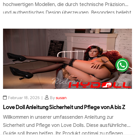
hochwertigen Modellen, die durch technische Präzision
und authentisches Design überzeugen. Besonders beliebt
sind Produkte aus Materialien wie TPE und Silikon, die sich
durch ihre hautähnliche Weichheit und Detailtreue
auszeichnen. Diese Eigenschaften machen sie zu einer
bevorzugten Wahl für anspruchsvolle Käufer. Die
Herstellung dieser Modelle erfolgt unter strengen […]
Februar 18, 2025
By
susan
Love Doll Anleitung Sicherheit und Pflege von A bis Z
Willkommen in unserer umfassenden Anleitung zur
Sicherheit und Pflege von Love Dolls. Diese ausführliche
Guide soll Ihnen helfen, Ihr Produkt optimal zu pflegen