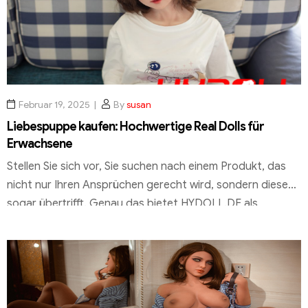
Februar 19, 2025
By
susan
Liebespuppe kaufen: Hochwertige Real Dolls für
Erwachsene
Stellen Sie sich vor, Sie suchen nach einem Produkt, das
nicht nur Ihren Ansprüchen gerecht wird, sondern diese
sogar übertrifft. Genau das bietet HYDOLL.DE als
führender Anbieter für hochwertige Real Dolls. Mit einer
Kombination aus modernster Technik und authentischem
Design setzt das Unternehmen neue Maßstäbe. Bei
HYDOLL.DE stehen Qualität und Kundenzufriedenheit im
Mittelpunkt. Jede sex […]