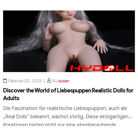
sonnengeküsstte Haut, was sie zu einem bevorzugten
Accessoire für viele macht. Die Farbe spielt eine zentrale
Rolle bei der Anziehungskraft dieser Puppen. Die
Weizenhautfarbe verleiht ihnen einen Hauch von Exotik
und Eleganz, was […]
Februar 20, 2025
By
susan
Discover the World of Liebespuppen Realistic Dolls for
Adults
Die Faszination für realistische Liebespuppen, auch als
„Real Dolls“ bekannt, wächst stetig. Diese einzigartigen
Kreationen bieten nicht nur eine atemberaubende
Ästhetik, sondern auch ein unvergleichliches Erlebnis, das