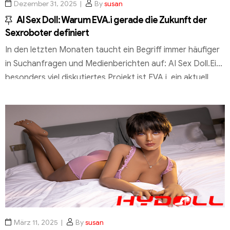
Dezember 31, 2025
By
susan
AI Sex Doll: Warum EVA.i gerade die Zukunft der
Sexroboter definiert
In den letzten Monaten taucht ein Begriff immer häufiger
in Suchanfragen und Medienberichten auf: AI Sex Doll.Ein
besonders viel diskutiertes Projekt ist EVA.i, ein aktuell
noch nicht serienreifer AI-Sexroboter, der über
Kickstarter und internationale Presse Aufmerksamkeit
erlangt hat. Doch was steckt wirklich hinter diesem
Trend?Und wie realistisch sind Sexroboter mit künstlicher
Intelligenz heute tatsächlich? EVA.i […]
März 11, 2025
By
susan