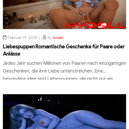
Februar 19, 2025
By
susan
Liebespuppen Romantische Geschenke für Paare oder
Anlässe
Jedes Jahr suchen Millionen von Paaren nach einzigartigen
Geschenken, die ihre Liebe unterstreichen. Eine
besondere Idee sind Liebespuppen, die nicht nur als
romantische Geschenke, sondern auch als Symbol tiefer
Emotion dienen. Diese exklusiven Geschenke sind aus
hochwertigen Materialien gefertigt und verbinden
emotionale Ausdrucksweise mit innovativen Funktionen.
Ob für Valentine’s Day, Jubiläen oder andere besondere
Anlässe […]