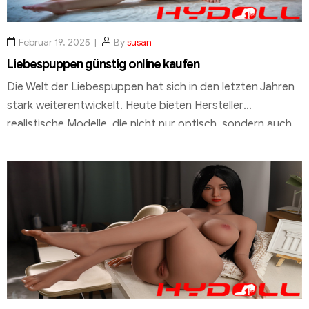
Februar 19, 2025
By
susan
Liebespuppen günstig online kaufen
Die Welt der Liebespuppen hat sich in den letzten Jahren
stark weiterentwickelt. Heute bieten Hersteller
realistische Modelle, die nicht nur optisch, sondern auch
haptisch überzeugen. HYDOLL.DE steht dabei als
zuverlässiger Anbieter für hochwertige Produkte und
exzellenten Service. Das Sortiment umfasst eine Vielzahl
von Modellen, die unterschiedliche Bedürfnisse und
Vorlieben abdecken. Von klassischen Designs bis hin […]