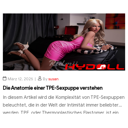
nicht nur ein sexuelles Zubehör, sondern können auch zu
einem einzigartigen, persönlichen Begleiter werden. Hier
werden alle Aspekte der Personalisierung behandelt, von
der Auswahl des Gesichts bis hin zu den verschiedenen
Optionen […]
März 12, 2025
By
susan
Die Anatomie einer TPE-Sexpuppe verstehen
In diesem Artikel wird die Komplexität von TPE-Sexpuppen
beleuchtet, die in der Welt der Intimität immer beliebter
werden. TPE, oder Thermoplastisches Elastomer, ist ein
Material, das für die Herstellung von Sexpuppen