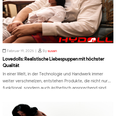
real sexdoll sollten Sie auf qualitative und sichere
Materialien wie […]
Februar 19, 2025
By
susan
Lovedolls: Realistische Liebespuppen mit höchster
Qualität
In einer Welt, in der Technologie und Handwerk immer
weiter verschmelzen, entstehen Produkte, die nicht nur
funktional, sondern auch ästhetisch ansprechend sind.
Realistische Liebespuppen, wie sie von HYDOLL.DE
angeboten werden, sind ein Beispiel dafür. Diese Puppen
sind mehr als nur Spielzeug – sie sind Kunstwerke, die