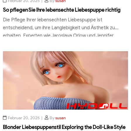
Februar 20, 2025
By
susan
So pflegen Sie Ihre lebensechte Liebespuppe richtig
Die Pflege Ihrer lebensechten Liebespuppe ist
entscheidend, um ihre Langlebigkeit und Ästhetik zu
erhalten. Experten wie Jaroslava Orlow und Jennifer
Ziegler betonen, dass eine sorgfältige Pflegeanleitung
unerlässlich ist, um das realistische Gefühl und die
natürliche Materialbeschaffenheit zu bewahren. Ein
zentraler Aspekt ist der Einsatz von wasserbasierten
Gleitmitteln, die das Gefühl verbessern und die
Haltbarkeit der […]
Februar 20, 2025
By
susan
Blonder Liebespuppenstil Exploring the Doll-Like Style