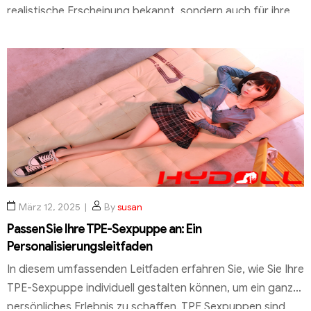
realistische Erscheinung bekannt, sondern auch für ihre
angenehme Haptik, die sie zu einer verführerischen Wahl
für viele Menschen macht. TPE Sexpuppen bieten eine
einzigartige Möglichkeit, intime Erlebnisse zu genießen
und gleichzeitig die Qualität und das Design einer
hochwertigen […]
März 12, 2025
By
susan
Passen Sie Ihre TPE-Sexpuppe an: Ein
Personalisierungsleitfaden
In diesem umfassenden Leitfaden erfahren Sie, wie Sie Ihre
TPE-Sexpuppe individuell gestalten können, um ein ganz
persönliches Erlebnis zu schaffen. TPE Sexpuppen sind