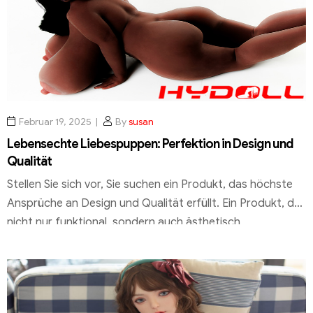
höchste Ansprüche an Qualität und Detailtreue erfüllen.
HYDOLL.DE hat […]
Februar 19, 2025
By
susan
Lebensechte Liebespuppen: Perfektion in Design und
Qualität
Stellen Sie sich vor, Sie suchen ein Produkt, das höchste
Ansprüche an Design und Qualität erfüllt. Ein Produkt, das
nicht nur funktional, sondern auch ästhetisch
ansprechend ist. Genau hier setzt HYDOLL.DE an, ein
führender Anbieter, der sich durch Expertise und
Professionalität auszeichnet. Die Marke „Love“ steht für
Innovation und Präzision. Mit der GTIN und der […]