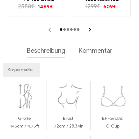
Rollenspiel Sexpuppe
2558
€
sexpuppen Fire Doll |
1299
€
1489
€
609
€
Auf Lager
‹
›
Beschreibung
Kommentar
Körpermaße:
Größe:
Brust:
BH-Größe:
145cm / 4.75ft
72cm / 28.34in
C-Cup