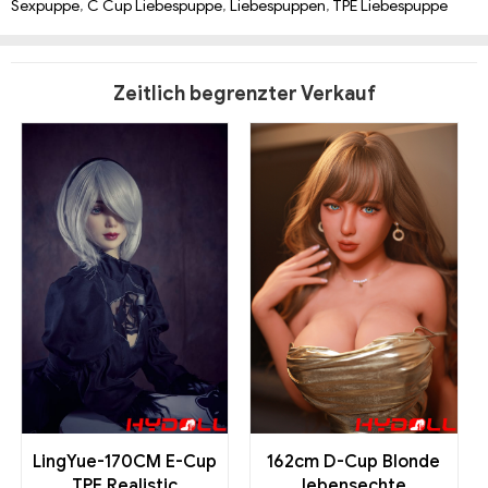
Sexpuppe
,
C Cup Liebespuppe
,
Liebespuppen
,
TPE Liebespuppe
Zeitlich begrenzter Verkauf
LingYue-170CM E-Cup
162cm D-Cup Blonde
TPE Realistic
lebensechte