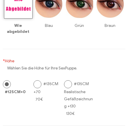
Wie
Blau
Grün
Braun
abgebildet
*
Höhe
Wählen Sie die Höhe für Ihre SexPuppe.
#135CM
#135CM
#125CM+0
+70
Realistische
Gefäßzeichnun
70€
g +130
130€