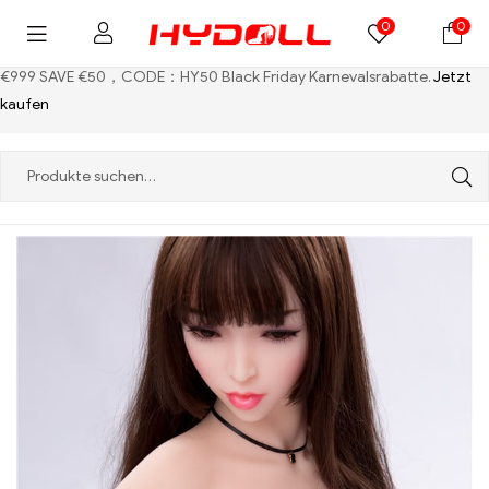
0
0
€999 SAVE €50，CODE：HY50
Black Friday Karnevalsrabatte.
Jetzt
kaufen