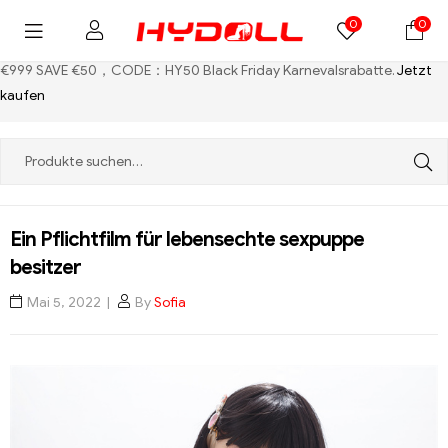
0
0
€999 SAVE €50，CODE：HY50
Black Friday Karnevalsrabatte.
Jetzt
kaufen
Ein Pflichtfilm für lebensechte sexpuppe
besitzer
Mai 5, 2022
By
Sofia