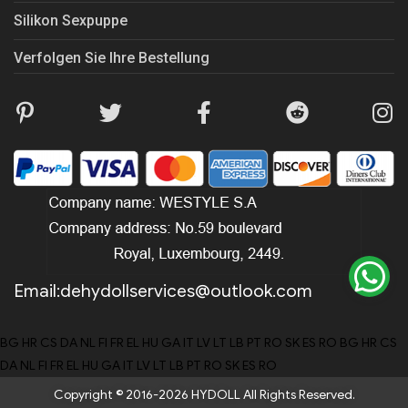
Silikon Sexpuppe
Verfolgen Sie Ihre Bestellung
Email:
dehydollservices@outlook.com
BG
HR
CS
DA
NL
FI
FR
EL
HU
GA
IT
LV
LT
LB
PT
RO
SK
ES
RO
BG
HR
CS
DA
NL
FI
FR
EL
HU
GA
IT
LV
LT
LB
PT
RO
SK
ES
RO
Copyright © 2016-2026 HYDOLL All Rights Reserved.