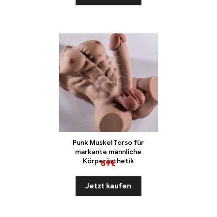
Punk Muskel Torso für
markante männliche
Körperästhetik
69
€
Jetzt kaufen