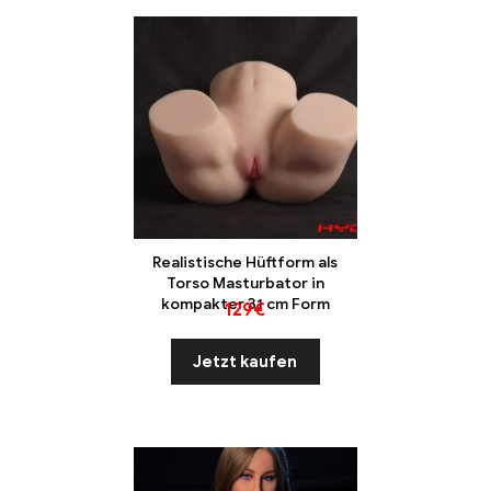
Realistische Hüftform als
Torso Masturbator in
kompakter 31 cm Form
129
€
Jetzt kaufen