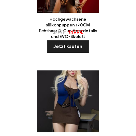
Hochgewachsene
silikonpuppen 170CM
Echthaar B-Cup Aderdetails
1499
€
3699
€
und EVO-Skelett
Jetzt kaufen