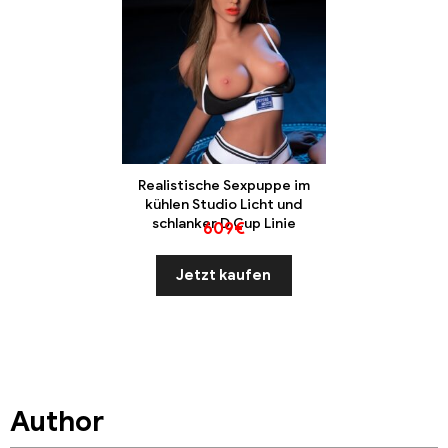
Realistische Sexpuppe im
kühlen Studio Licht und
schlanker D Cup Linie
609
€
Jetzt kaufen
Author