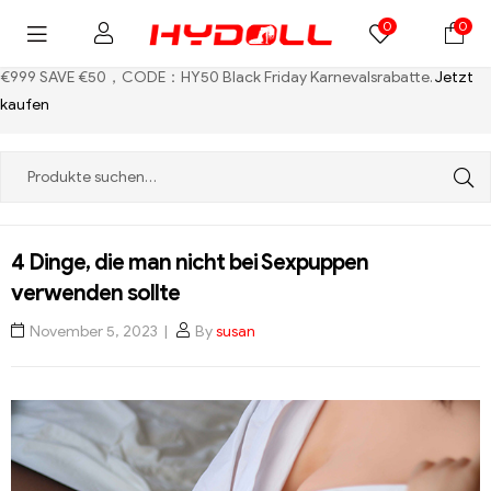
0
0
€999 SAVE €50，CODE：HY50
Black Friday Karnevalsrabatte.
Jetzt
kaufen
4 Dinge, die man nicht bei Sexpuppen
verwenden sollte
November 5, 2023
By
susan