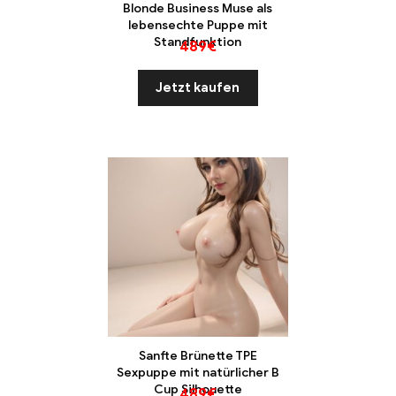
Blonde Business Muse als
lebensechte Puppe mit
Standfunktion
489
€
Jetzt kaufen
Sanfte Brünette TPE
Sexpuppe mit natürlicher B
Cup Silhouette
489
€