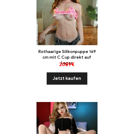
Rothaarige Silikonpuppe 169
cm mit C Cup direkt auf
Lager
2089
€
Jetzt kaufen