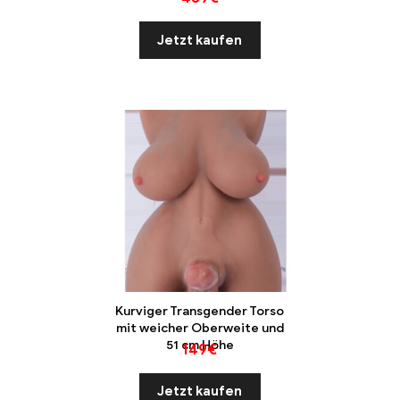
Jetzt kaufen
Kurviger Transgender Torso
mit weicher Oberweite und
51 cm Höhe
149
€
Jetzt kaufen