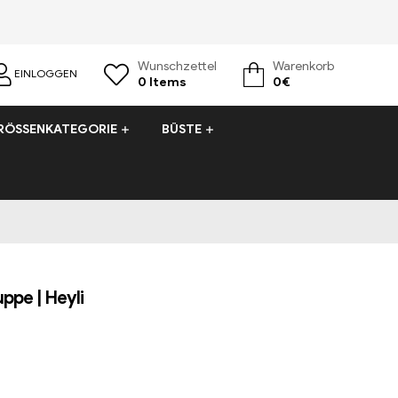
Wunschzettel
Warenkorb
EINLOGGEN
0
Items
0
€
RÖSSENKATEGORIE
BÜSTE
ppe | Heyli