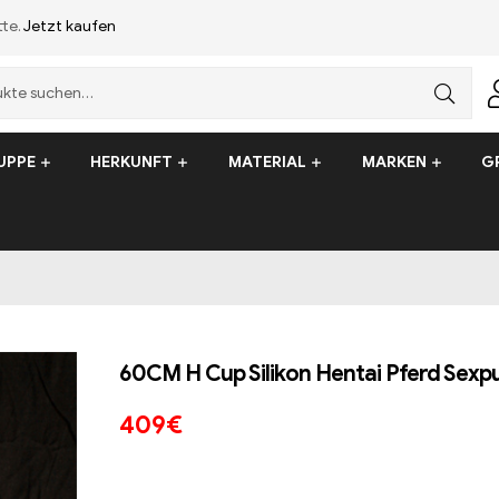
tte.
Jetzt kaufen
UPPE
HERKUNFT
MATERIAL
MARKEN
G
60CM H Cup Silikon Hentai Pferd Sexpu
409
€