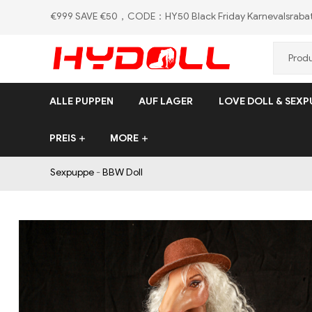
€999 SAVE €50，CODE：HY50
Black Friday Karnevalsraba
HYDOLL.DE
ALLE PUPPEN
AUF LAGER
LOVE DOLL & SEXP
PREIS
MORE
Sexpuppe
-
BBW Doll