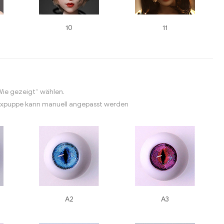
10
11
Wie gezeigt“ wählen.
expuppe kann manuell angepasst werden
A2
A3