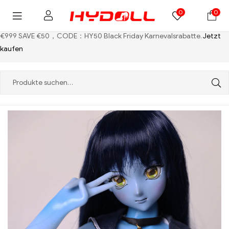
0
0
€999 SAVE €50，CODE：HY50
Black Friday Karnevalsrabatte.
Jetzt
kaufen