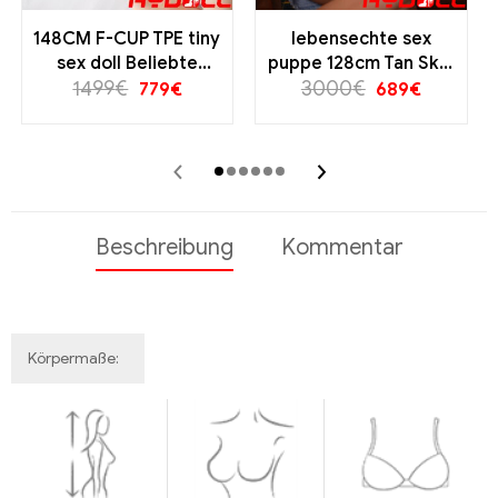
148CM F-CUP TPE tiny
lebensechte sex
sex doll Beliebte
puppe 128cm Tan Skin
1499
Puppen
€
3000
Zierliche
€
779
€
689
€
Liebespuppe mit
sportlicher Figur
‹
›
Beschreibung
Kommentar
Körpermaße: