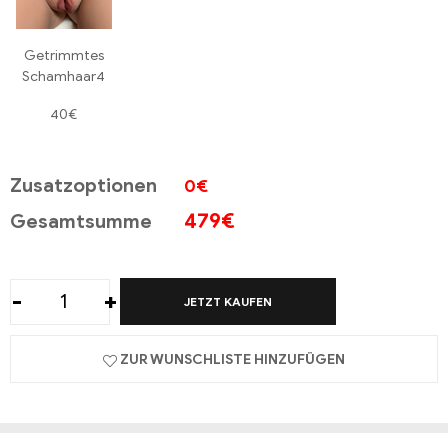
Getrimmtes
Schamhaar4
40€
Zusatzoptionen
0€
479
€
Gesamtsumme
-
+
JETZT KAUFEN
ZUR WUNSCHLISTE HINZUFÜGEN