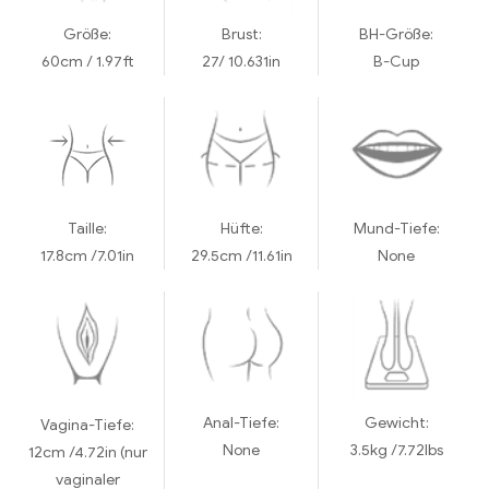
Größe:
Brust:
BH-Größe:
60cm / 1.97ft
27/ 10.631in
B-Cup
Taille:
Hüfte:
Mund-Tiefe:
17.8cm /7.01in
29.5cm /11.61in
None
Anal-Tiefe:
Gewicht:
Vagina-Tiefe:
None
3.5kg /7.72lbs
12cm /4.72in (nur
vaginaler