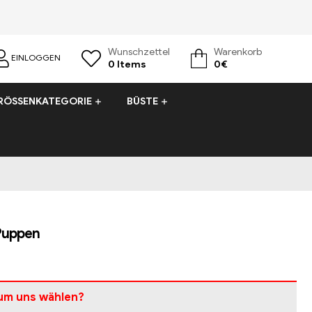
Wunschzettel
Warenkorb
EINLOGGEN
0
Items
0
€
RÖSSENKATEGORIE
BÜSTE
Puppen
um uns wählen?