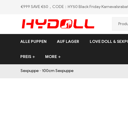
€999 SAVE €50，CODE：HY50
Black Friday Karnevalsraba
HYDOLL.DE
ALLE PUPPEN
AUF LAGER
LOVE DOLL & SEXP
PREIS
MORE
Sexpuppe
-
100cm Sexpuppe