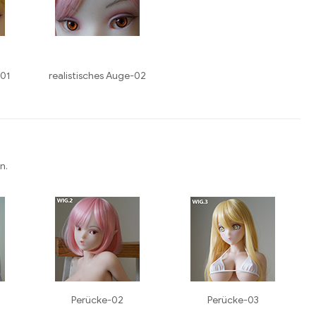
-01
realistisches Auge-02
n.
Perücke-02
Perücke-03