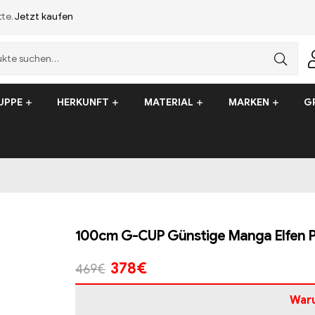
tte.
Jetzt kaufen
UPPE
HERKUNFT
MATERIAL
MARKEN
G
100cm G-CUP Günstige Manga Elfen 
378
€
469
€
War