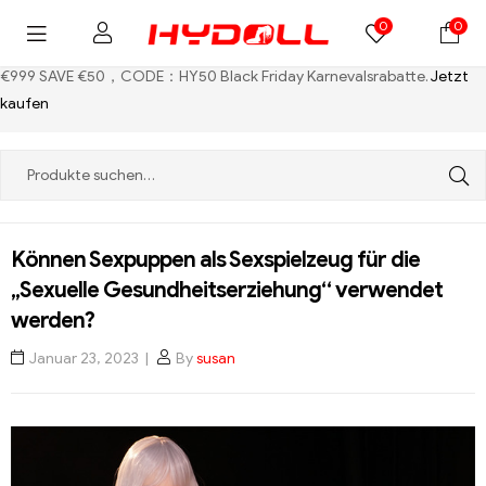
0
0
€999 SAVE €50，CODE：HY50
Black Friday Karnevalsrabatte.
Jetzt
kaufen
Können Sexpuppen als Sexspielzeug für die
„Sexuelle Gesundheitserziehung“ verwendet
werden?
Januar 23, 2023
By
susan