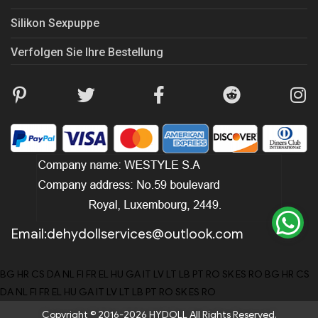
Silikon Sexpuppe
Verfolgen Sie Ihre Bestellung
Email:
dehydollservices@outlook.com
BG
HR
CS
DA
NL
FI
FR
EL
HU
GA
IT
LV
LT
LB
PT
RO
SK
ES
RO
BG
HR
CS
DA
NL
FI
FR
EL
HU
GA
IT
LV
LT
LB
PT
RO
SK
ES
RO
Copyright © 2016-2026 HYDOLL All Rights Reserved.