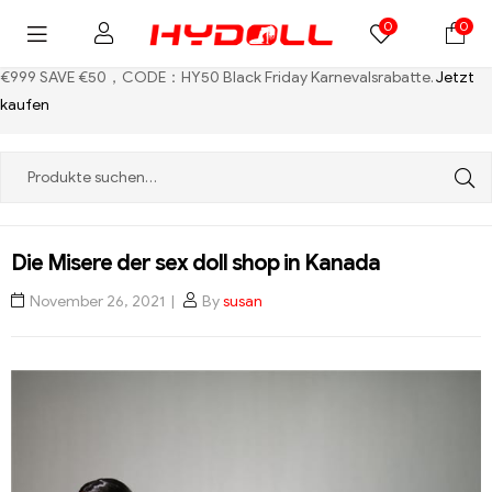
0
0
€999 SAVE €50，CODE：HY50
Black Friday Karnevalsrabatte.
Jetzt
kaufen
Die Misere der sex doll shop in Kanada
November 26, 2021
By
susan