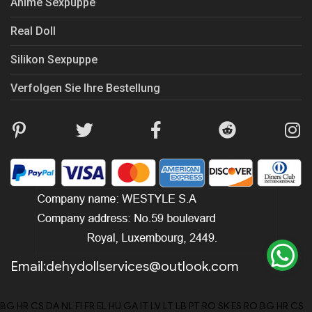
Anime Sexpuppe
Real Doll
Silikon Sexpuppe
Verfolgen Sie Ihre Bestellung
Email:
dehydollservices@outlook.com
BG
HR
CS
DA
NL
FI
FR
EL
HU
GA
IT
LV
LT
LB
PT
RO
SK
ES
RO
BG
HR
CS