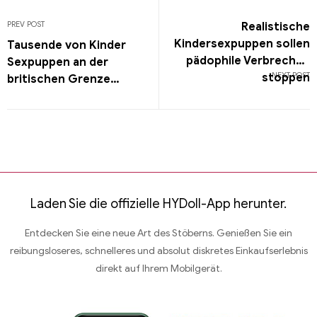
PREV POST
Realistische
Kindersexpuppen sollen
Tausende von Kinder
pädophile Verbrechen
Sexpuppen an der
NEXT POST
stoppen
britischen Grenze
beschlagnahmt, was ein
juristisches
Durchgreifen anregt
Laden Sie die offizielle HYDoll-App herunter.
Entdecken Sie eine neue Art des Stöberns. Genießen Sie ein
reibungsloseres, schnelleres und absolut diskretes Einkaufserlebnis
direkt auf Ihrem Mobilgerät.