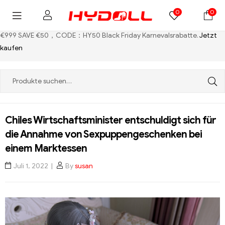
0
0
€999 SAVE €50，CODE：HY50
Black Friday Karnevalsrabatte.
Jetzt
kaufen
Chiles Wirtschaftsminister entschuldigt sich für
die Annahme von Sexpuppengeschenken bei
einem Marktessen
Juli 1, 2022
By
susan