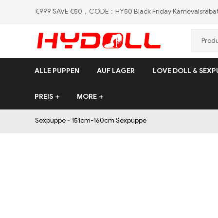
€999 SAVE €50，CODE：HY50
Black Friday Karnevalsraba
HYDOLL.DE
ALLE PUPPEN
AUF LAGER
LOVE DOLL & SEXP
PREIS
MORE
Sexpuppe
-
151cm-160cm Sexpuppe