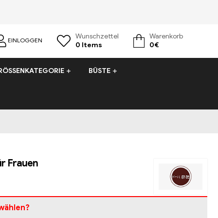
Wunschzettel
Warenkorb
EINLOGGEN
0
Items
0
€
RÖSSENKATEGORIE
BÜSTE
r Frauen
wählen?