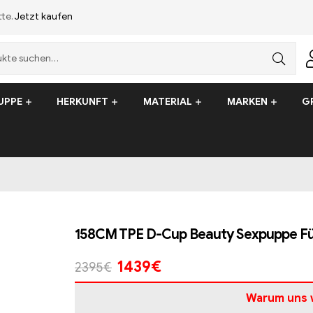
tte.
Jetzt kaufen
UPPE
HERKUNFT
MATERIAL
MARKEN
G
158CM TPE D-Cup Beauty Sexpuppe Fü
1439
€
2395
€
Warum uns 