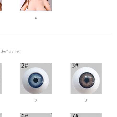
6
lder“ wählen.
2
3