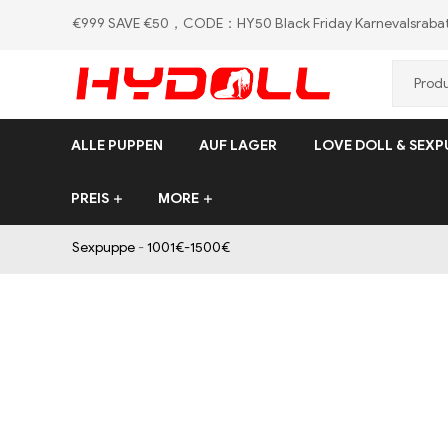
€999 SAVE €50，CODE：HY50
Black Friday Karnevalsraba
HYDOLL.DE
ALLE PUPPEN
AUF LAGER
LOVE DOLL & SEXP
PREIS
MORE
Sexpuppe
-
1001€-1500€