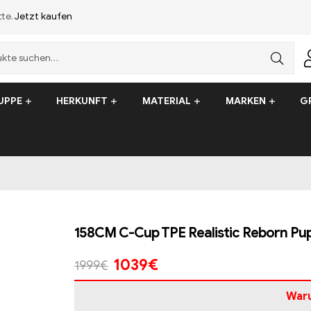
tte.
Jetzt kaufen
UPPE
HERKUNFT
MATERIAL
MARKEN
G
158CM C-Cup TPE Realistic Reborn Pu
1039
€
1999
€
War