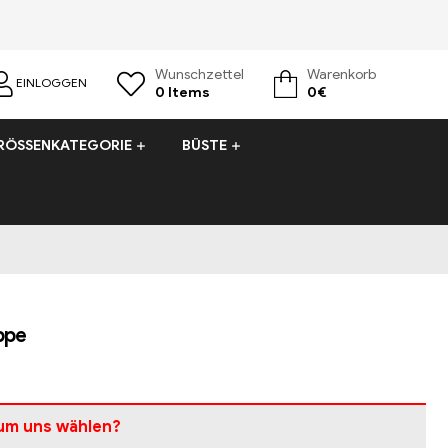
Wunschzettel
Warenkorb
EINLOGGEN
0
Items
0
€
RÖSSENKATEGORIE
BÜSTE
ppe
um uns wählen?