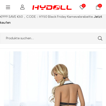
0
0
€999 SAVE €50，CODE：HY50
Black Friday Karnevalsrabatte.
Jetzt
kaufen