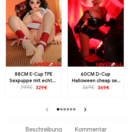
88CM E-Cup TPE
60CM D-Cup
Sexpuppe mit echten
Halloween cheap sex
großen Brüsten und
799
€
doll | Samael
369
€
329
€
369
€
Gesäß | 18-jahre
‹
›
Beschreibung
Kommentar