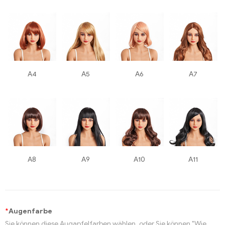
A4
A5
A6
A7
A8
A9
A10
A11
*
Augenfarbe
Sie können diese Augapfelfarben wählen, oder Sie können "Wie