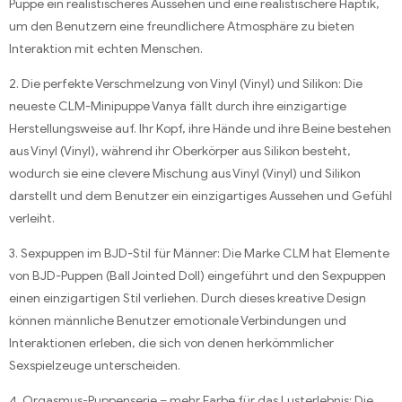
Puppe ein realistischeres Aussehen und eine realistischere Haptik,
um den Benutzern eine freundlichere Atmosphäre zu bieten
Interaktion mit echten Menschen.
2. Die perfekte Verschmelzung von Vinyl (Vinyl) und Silikon: Die
neueste CLM-Minipuppe Vanya fällt durch ihre einzigartige
Herstellungsweise auf. Ihr Kopf, ihre Hände und ihre Beine bestehen
aus Vinyl (Vinyl), während ihr Oberkörper aus Silikon besteht,
wodurch sie eine clevere Mischung aus Vinyl (Vinyl) und Silikon
darstellt und dem Benutzer ein einzigartiges Aussehen und Gefühl
verleiht.
3. Sexpuppen im BJD-Stil für Männer: Die Marke CLM hat Elemente
von BJD-Puppen (Ball Jointed Doll) eingeführt und den Sexpuppen
einen einzigartigen Stil verliehen. Durch dieses kreative Design
können männliche Benutzer emotionale Verbindungen und
Interaktionen erleben, die sich von denen herkömmlicher
Sexspielzeuge unterscheiden.
4. Orgasmus-Puppenserie – mehr Farbe für das Lusterlebnis: Die