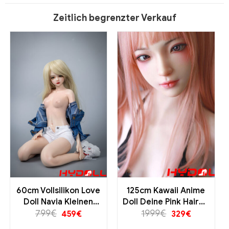
Zeitlich begrenzter Verkauf
‌60cm Vollsilikon Love
125cm Kawaii Anime
Doll Navia Kleinen
Doll Deine Pink Haired
Brüsten Realistisch
799
€
Waifu Realistische
1999
€
459
€
329
€
Premiumqualität‌
Hautstruktur