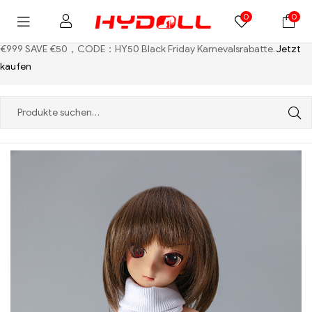
0
0
€999 SAVE €50，CODE：HY50
Black Friday Karnevalsrabatte.
Jetzt
kaufen