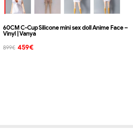
60CM C-Cup Silicone mini sex doll Anime Face –
Vinyl | Vanya
459
€
899
€