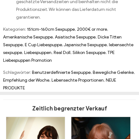
geschätzte Versandzeiten und beinhalten nicht die
Produktionszeit. Wir können das Lieferdatum nicht
garantieren.
Kategorien:
151cm-160cm Sexpuppe
,
2000€ or more
,
Amerikanische Sexpuppe
,
Asiatische Sexpuppe
,
Dicke Titten
Sexpuppe
,
E Cup Liebespuppe
,
Japanische Sexpuppe
,
lebensechte
sexpuppe
,
Liebespuppen
,
Real Doll
,
Silikon Sexpuppe
,
TPE
Liebespuppen Promotion
Schlagwörter:
Benutzerdefinierte Sexpuppe
,
Bewegliche Gelenke
,
Empfehlung der Woche
,
Lebensechte Proportionen
,
NEUE
PRODUKTE
Zeitlich begrenzter Verkauf