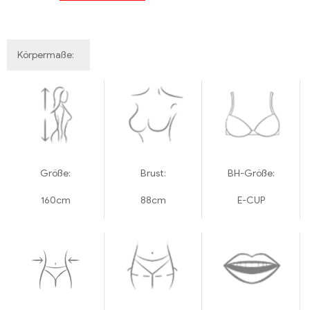
Körpermaße:
Größe:
Brust:
BH-Größe:
160cm
88cm
E-CUP