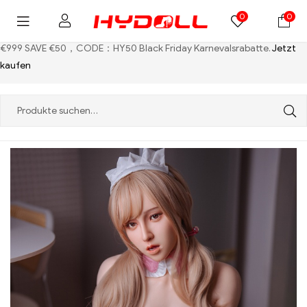
0
0
€999 SAVE €50，CODE：HY50
Black Friday Karnevalsrabatte.
Jetzt
kaufen