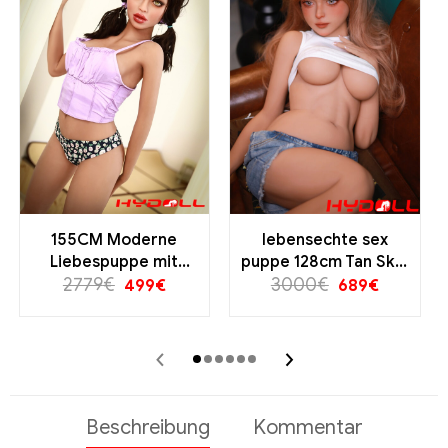
155CM Moderne
lebensechte sex
Liebespuppe mit
puppe 128cm Tan Skin
Zöpfen Kleine
2779
€
3000
Zierliche
€
499
€
689
€
Oberweite
Liebespuppe mit
Stehfunktion
sportlicher Figur
‹
›
Premium Realismus
Versand aus Europa
Beschreibung
Kommentar