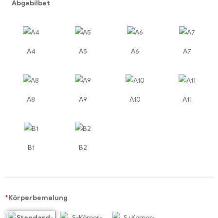
Abgebilbet
A4
A5
A6
A7
A8
A9
A10
A11
B1
B2
*
Körperbemalung