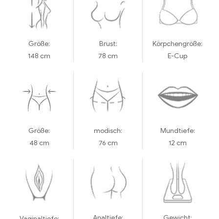
Größe:
Brust:
Körpchengröße:
148 cm
78 cm
E-Cup
Größe:
modisch:
Mundtiefe:
48 cm
76 cm
12 cm
Analtiefe:
Gewicht:
Vaginaltiefe: