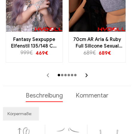
Fantasy Sexpuppe
70cm AR Aria & Ruby
Elfenstil 135/148 CM
Full Silicone Sexual
Sofort lieferbar
999
€
Anime Doll - Premium
689
€
469
€
689
€
Quality
‹
›
Beschreibung
Kommentar
Körpermaße: