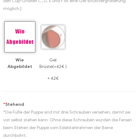
den Cup-Größen C, D, E und F ist eine Gel-Brustvergrößerung
möglich.]
Wie
Gel
Abgebildet
Brüste(+42€ )
+
42€
*
Stehend
*Die Füße der Puppe sind mit drei Schrauben versehen, damit sie
von selbst stehen kann. Ohne diese Schrauben würden die Fersen
beim Stehen der Puppe vom Edelstahlrahmen der Beine
durchbohrt.