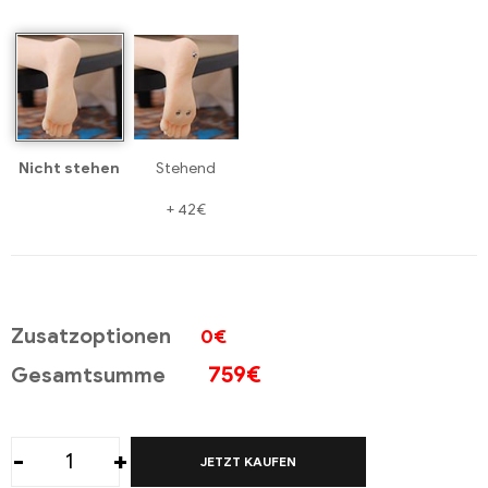
Nicht stehen
Stehend
+
42€
Zusatzoptionen
0€
759
€
Gesamtsumme
-
+
JETZT KAUFEN