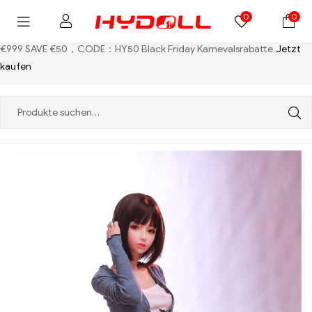
0
0
€999 SAVE €50，CODE：HY50
Black Friday Karnevalsrabatte.
Jetzt
kaufen