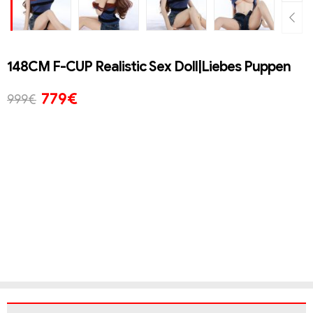
148CM F-CUP Realistic Sex Doll|Liebes Puppen
779
€
999
€