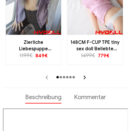
Zierliche
148CM F-CUP TPE tiny
Liebespuppe
sex doll Beliebte
143cmDetailreiches
1199
€
1499
Puppen
€
849
€
779
€
Silikongesicht
Unschuldiger Look
‹
›
silbergrauen Zöpfen
TPE Body
Beschreibung
Kommentar