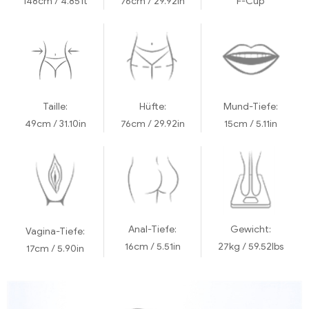
148cm / 4.85ft
76cm / 29.92in
F-Cup
Taille:
Hüfte:
Mund-Tiefe:
49cm / 31.10in
76cm / 29.92in
15cm / 5.11in
Anal-Tiefe:
Gewicht:
Vagina-Tiefe:
16cm / 5.51in
27kg / 59.52lbs
17cm / 5.90in