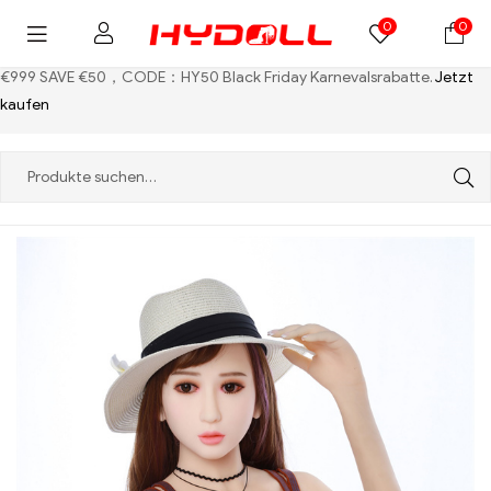
0
0
€999 SAVE €50，CODE：HY50
Black Friday Karnevalsrabatte.
Jetzt
kaufen